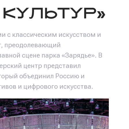
 КУЛЬТУР»
ии с классическим искусством и
ог, преодолевающий
лавной сцене парка «Зарядье». В
ерский центр представил
оторый объединил Россию и
ивов и цифрового искусства.