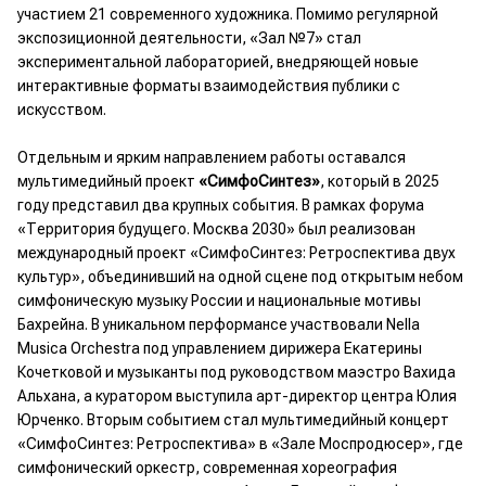
участием 21 современного художника. Помимо регулярной
экспозиционной деятельности, «Зал №7» стал
экспериментальной лабораторией, внедряющей новые
интерактивные форматы взаимодействия публики с
искусством.
Отдельным и ярким направлением работы оставался
мультимедийный проект
«СимфоСинтез»
, который в 2025
году представил два крупных события. В рамках форума
«Территория будущего. Москва 2030» был реализован
международный проект «СимфоСинтез: Ретроспектива двух
культур», объединивший на одной сцене под открытым небом
симфоническую музыку России и национальные мотивы
Бахрейна. В уникальном перформансе участвовали Nella
Musica Orchestra под управлением дирижера Екатерины
Кочетковой и музыканты под руководством маэстро Вахида
Альхана, а куратором выступила арт-директор центра Юлия
Юрченко. Вторым событием стал мультимедийный концерт
«СимфоСинтез: Ретроспектива» в «Зале Моспродюсер», где
симфонический оркестр, современная хореография