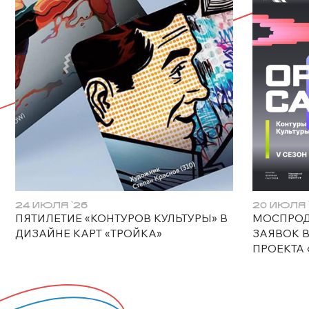
24 ИЮЛЯ `26
20 ИЮЛЯ 
ПЯТИЛЕТИЕ «КОНТУРОВ КУЛЬТУРЫ» В
МОСПРОД
ДИЗАЙНЕ КАРТ «ТРОЙКА»
ЗАЯВОК 
ПРОЕКТА 