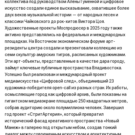
коллектива под руководством Алены Гуменной и цифровое
искусство создали единое высказывание, охватившее более
двух веков музыкальной истории — от народных песен и
классики Чайковского до рок-хитов Виктора Цоя.
Художественные проекты Моспродюсер в 2025 году также
активно представлялись на федеральных и международных
площадках. На Восточном экономическом форуме арт-
резиденты центра создали и презентовали коллекцию из
семи скульптур амурских тигров, расписанных художниками.
Эти арт-объекты, представленные в качестве дара городу,
займут ключевые публичные пространства Владивостока.
Успешно был реализован и международный проект
медиаискусства «Цифровой след», объединивший 23
художника-победителя open-call из разных стран. Их работы,
осмысляющие город как цифровой архив, были показаны на
гигантском медиаэкране площадью 250 квадратных метров,
собрав аудиторию около полумиллиона человек. Завершил
год проект «СтритАртерия», который превратил
исторический фасад креативного пространства «Новый
Манеж» в галерею под открытым небом, создав тонкий
диалог между современным искусством и архитектурным